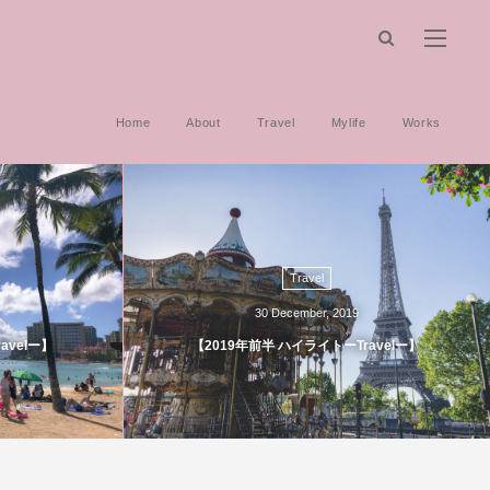
Home
About
Travel
Mylife
Works
Travel
30
December
,
2019
avelー】
【2019年前半 ハイライトーTravelー】