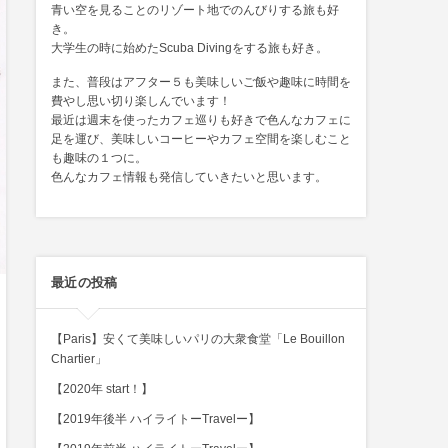
青い空を見ることのリゾート地でのんびりする旅も好
き。
大学生の時に始めたScuba Divingをする旅も好き。
また、普段はアフター５も美味しいご飯や趣味に時間を
費やし思い切り楽しんでいます！
最近は週末を使ったカフェ巡りも好きで色んなカフェに
足を運び、美味しいコーヒーやカフェ空間を楽しむこと
も趣味の１つに。
色んなカフェ情報も発信していきたいと思います。
最近の投稿
【Paris】安くて美味しいパリの大衆食堂「Le Bouillon
Chartier」
【2020年 start！】
【2019年後半 ハイライトーTravelー】