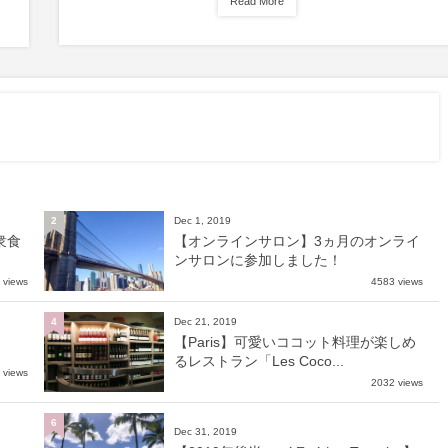
Read More
Dec 1, 2019
2
衆食
【オンラインサロン】3ヵ月のオンライ
ンサロンに参加しました！
 views
4583 views
Dec 21, 2019
4
【Paris】可愛いココット料理が楽しめ
るレストラン「Les Coco...
 views
2032 views
6
Dec 31, 2019