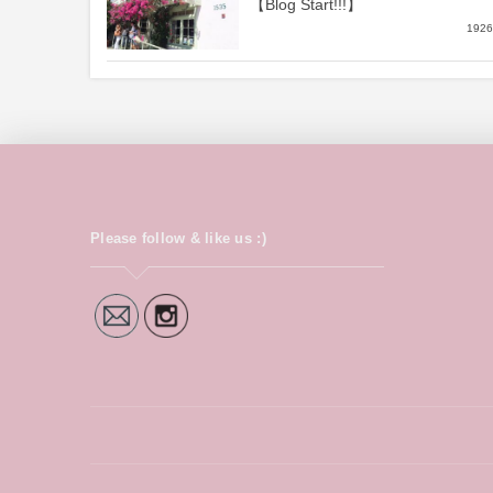
【Blog Start!!!】
1926
Please follow & like us :)