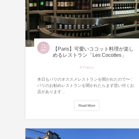
21
【Paris】可愛いココット料理が楽し
Dec
めるレストラン「Les Cocottes」
France
本日もパリのオススメレストランを聞かれたので〜∵
パリのお勧めレストランを聞かれたらまず思い付くお
店があります...
Read More