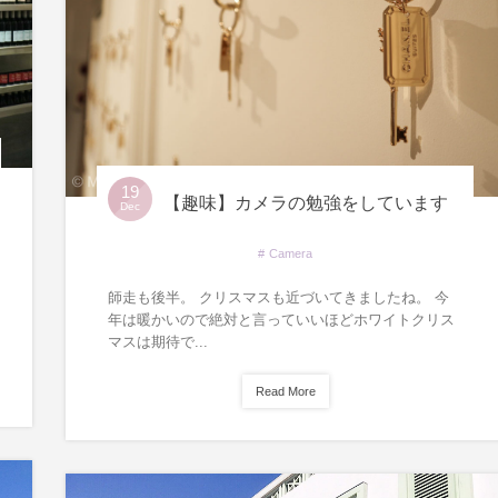
19
【趣味】カメラの勉強をしています
Dec
Camera
師走も後半。 クリスマスも近づいてきましたね。 今
年は暖かいので絶対と言っていいほどホワイトクリス
マスは期待で...
Read More