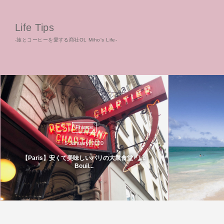
Life Tips
-旅とコーヒーを愛する商社OL Miho's Life-
France
5
January
,
2020
【Paris】安くて美味しいパリの大衆食堂「Le
Bouil...