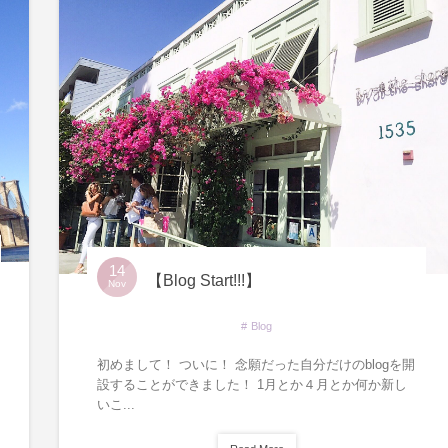
14
【Blog Start!!!】
Nov
Blog
初めまして！ ついに！ 念願だった自分だけのblogを開
設することができました！ 1月とか４月とか何か新し
いこ...