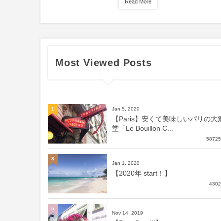
Read More
Most Viewed Posts
Jan 5, 2020
1
【Paris】安くて美味しいパリの大
堂「Le Bouillon C...
58725
3
Jan 1, 2020
【2020年 start！】
4302
5
Nov 14, 2019