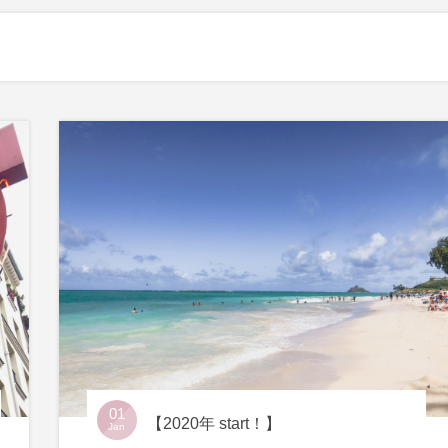
01
【2020年 start！】
Jan