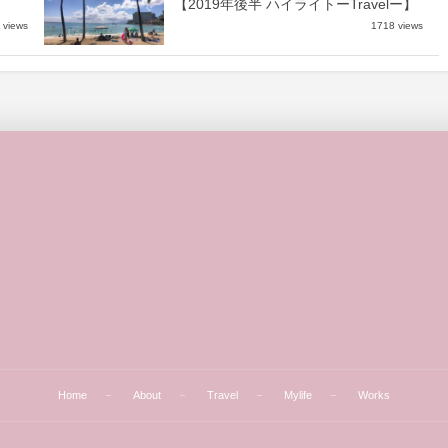
【2019年後半 ハイライトーTravelー】
 views
1718 views
Home
About
Travel
Mylife
Works