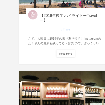
31
【2019年後半 ハイライトーTravel
Dec
ー】
Travel
さて、大晦日に2019年の振り返り後半！ Instagramの
たくさんの更新も残ってる〜苦笑 ので、ざっくりい...
Read More