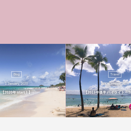
Blog
Travel
1
January
,
2020
31
December
,
2019
【2020年 start！】
【2019年後半 ハイライトーTr