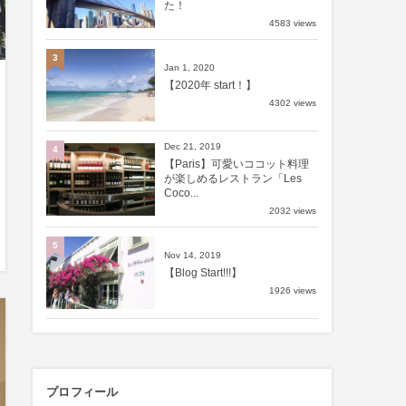
た！
4583 views
3
Jan 1, 2020
【2020年 start！】
4302 views
Dec 21, 2019
4
【Paris】可愛いココット料理
が楽しめるレストラン「Les
Coco...
2032 views
5
Nov 14, 2019
【Blog Start!!!】
1926 views
プロフィール