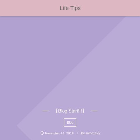
Life Tips
【Blog Start!!!】
Blog
By
miho1122
November
14
,
2019