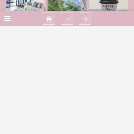
Load More…
Follow on Instagram
Home
About
Travel
Mylife